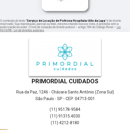
O conteúdo do texto "
Serviço de Locação de Poltrona Hospitalar Alto da Lapa
" é de direito
reservado. Sua reprodução, parcial ou total, mesmo citando nossos links, é proibida sem a
autorização do autor. Crime de violação de direito autoral – artigo 184 do Código Penal –
Lei
9610/98 - Lei de direitos autorais
.
PRIMORDIAL CUIDADOS
Rua da Paz, 1246 - Chácara Santo Antônio (Zona Sul)
São Paulo - SP - CEP: 04713-001
(11) 95178-9584
(11) 91315.4030
(11) 4212-8180