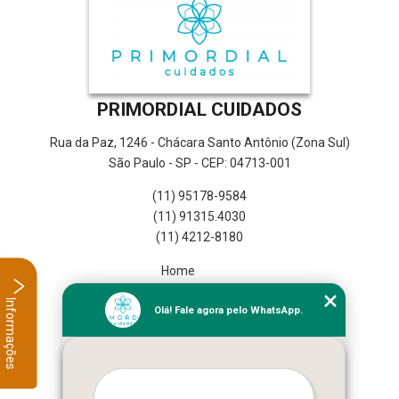
PRIMORDIAL CUIDADOS
Rua da Paz, 1246 - Chácara Santo Antônio (Zona Sul)
São Paulo - SP - CEP: 04713-001
(11) 95178-9584
(11) 91315.4030
(11) 4212-8180
Home
Empresa
Informações
Olá! Fale agora pelo WhatsApp.
Missão
Serviços
Contato
Mapa do site
Mais Serviços